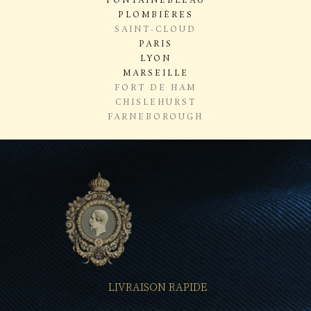
FONTAINEBLEAU
PLOMBIÈRES
SAINT-CLOUD
PARIS
LYON
MARSEILLE
FORT DE HAM
CHISLEHURST
FARNEBOROUGH
LIVRAISON RAPIDE