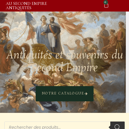
0
AU SECOND EMPIRE
ANTIQUITÉS
Antiquités et souvenirs du
Second Empire
NOTRE CATALOGUE