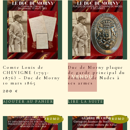
Comte Louis de
Duc de Morny plaque
CHEVIGNE (1793-
de garde principal du
VENDU
1876) – Duc de Morny
domaine de Nades à
10 mars 1865
ses armes
200
€
AJOUTER AU PANIER
LIRE LA SUITE
PROMO !
PROMO !