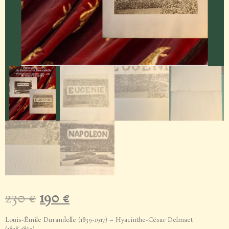
230
€
190
€
Louis-Émile Durandelle (1839-1917) – Hyacinthe-César Delmaet