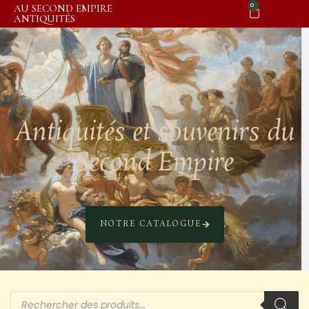
0
AU SECOND EMPIRE
ANTIQUITÉS
Antiquités et souvenirs du
Second Empire
NOTRE CATALOGUE