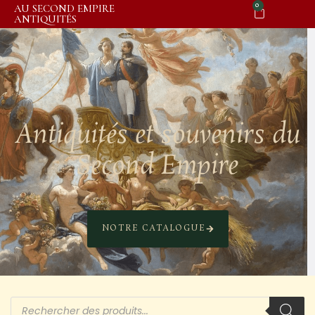
0
AU SECOND EMPIRE
ANTIQUITÉS
Antiquités et souvenirs du
Second Empire
NOTRE CATALOGUE