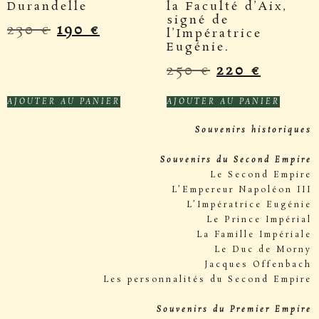
Durandelle
la Faculté d’Aix,
signé de
230
€
190
€
l’Impératrice
Eugénie.
250
€
220
€
AJOUTER AU PANIER
AJOUTER AU PANIER
Souvenirs historiques
Souvenirs du Second Empire
Le Second Empire
L’Empereur Napoléon III
L’Impératrice Eugénie
Le Prince Impérial
La Famille Impériale
Le Duc de Morny
Jacques Offenbach
Les personnalités du Second Empire
Souvenirs du Premier Empire