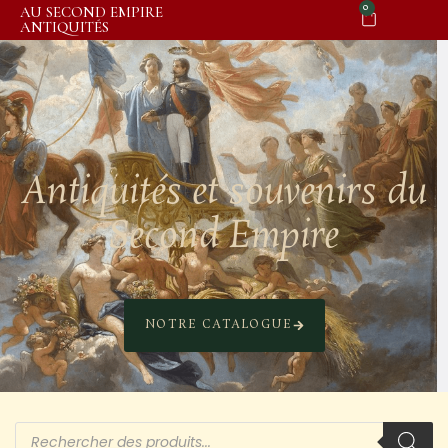
0
AU SECOND EMPIRE
ANTIQUITÉS
Antiquités et souvenirs du
Second Empire
NOTRE CATALOGUE