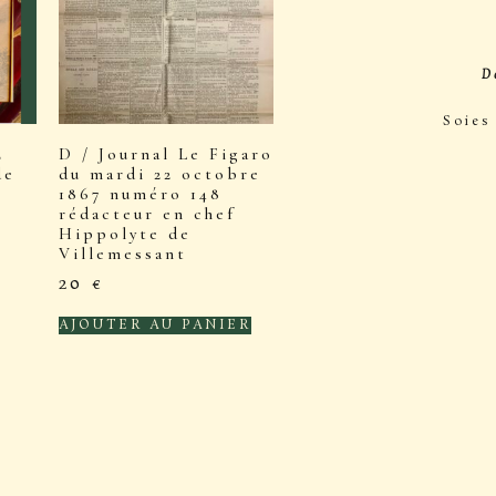
D
Soies
E
D / Journal Le Figaro
de
du mardi 22 octobre
1867 numéro 148
rédacteur en chef
Hippolyte de
Villemessant
20
€
AJOUTER AU PANIER