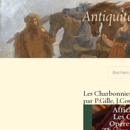
Antiquit
Les Charbonnier
par P.Gille, J.Co