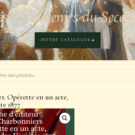
és et souvenirs du Seco
NOTRE CATALOGUE
s. Opérette en un acte,
ste 1877