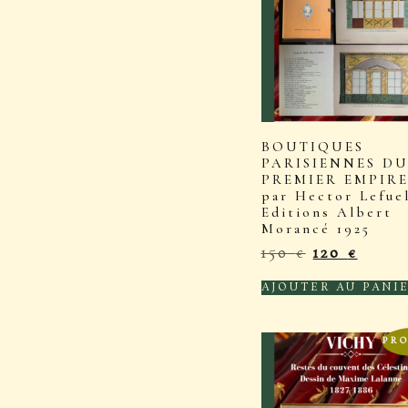
BOUTIQUES
PARISIENNES D
PREMIER EMPIR
par Hector Lefue
Editions Albert
Morancé 1925
150
€
120
€
AJOUTER AU PANI
PRO