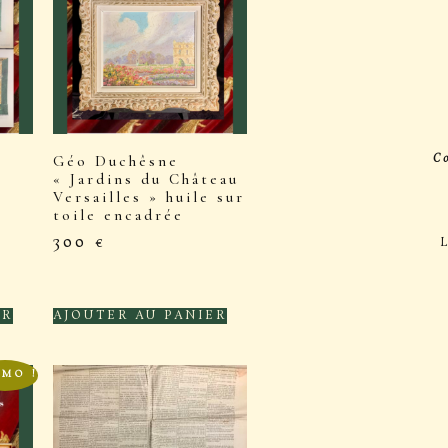
C
Géo Duchêsne
U
« Jardins du Château
E
Versailles » huile sur
l
toile encadrée
300
€
ER
AJOUTER AU PANIER
MO !