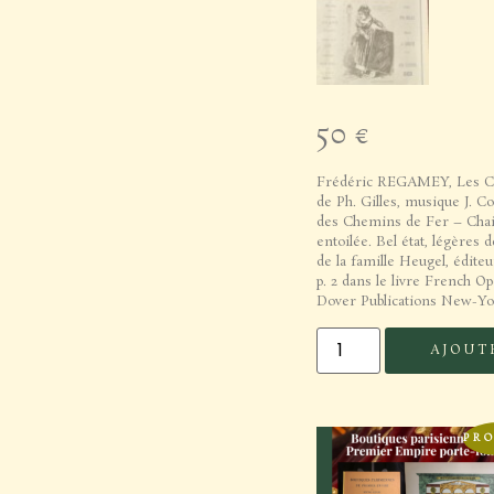
50
€
Frédéric REGAMEY, Les Cha
de Ph. Gilles, musique J. Co
des Chemins de Fer – Chaix
entoilée. Bel état, légères
de la famille Heugel, édite
p. 2 dans le livre French O
Dover Publications New-Yo
AJOUT
PRO