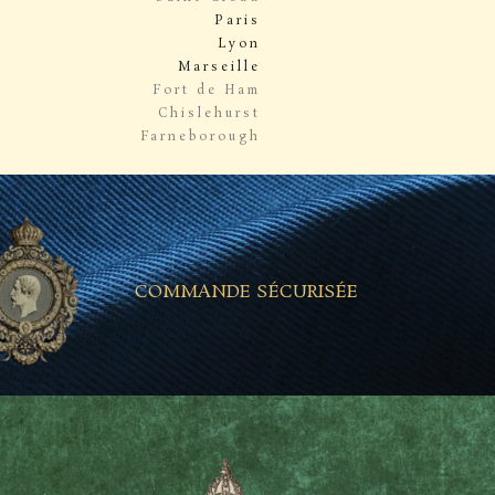
Paris
Lyon
Marseille
Fort de Ham
Chislehurst
Farneborough
COMMANDE SÉCURISÉE