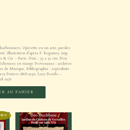
rbonniers. Opérette en un acte, paroles
sté. Illustration d’après F. Regamey, imp.
 & Cie – Paris. Dim. : 33 x 52 cm. Non
 déchirures en marge Provenance : archives
urs de Musique. Bibliographie : reproduite
pera Posters 1868-1930, Lucy Broido –
rk 1976
ER AU PANIER
MO !