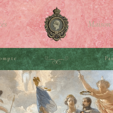
tés
Maison 
ompte
Pa