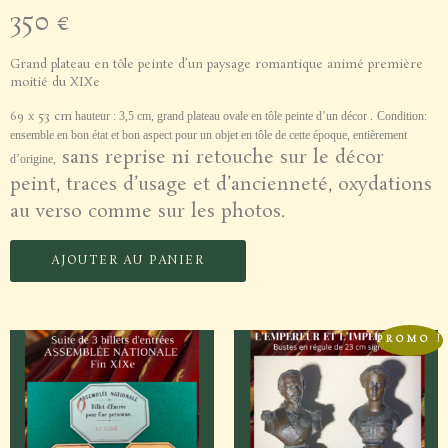
350
€
Grand plateau en tôle peinte d’un paysage romantique animé première
moitié du XIXe
69 x 53 cm
.
hauteur : 3,5 cm, grand plateau ovale en tôle peinte d’un décor
Condition:
ensemble en bon état et bon aspect pour un objet en tôle de cette époque, entièrement
sans reprise ni retouche sur le décor
d’origine,
peint, traces d’usage et d’ancienneté, oxydations
au verso comme sur les photos.
AJOUTER AU PANIER
PROMO !