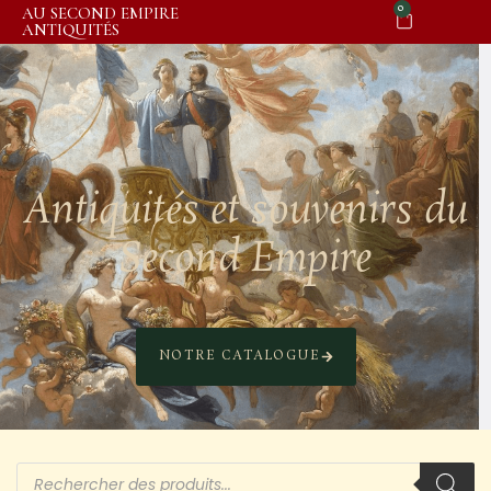
0
AU SECOND EMPIRE
ANTIQUITÉS
Antiquités et souvenirs du
Second Empire
NOTRE CATALOGUE