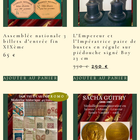
Assemblée nationale 3
L’Empereur et
billets d’entrée fin
l’Impératrice paire de
XIXème
bustes en régule sur
piédouche signé Boy
65
€
23 cm
350
€
290
€
AJOUTER AU PANIER
AJOUTER AU PANIER
PROMO !