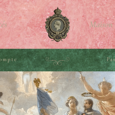
tés
Maison 
ompte
Pa