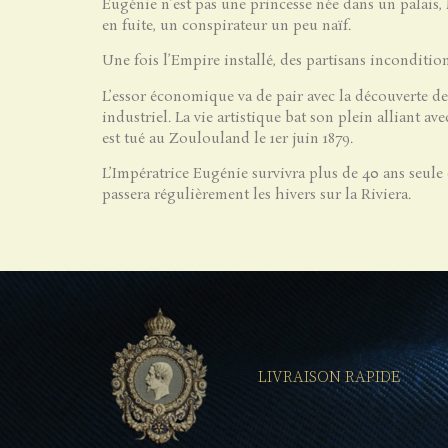
Eugénie n’est pas une princesse née dans un palais, 
en fuite, un conspirateur un peu naïf.
Une fois l’Empire installé, des partisans inconditi
L’essor économique va de pair avec la découverte des
industriel. La vie artistique bat son plein alliant a
est tué au Zoulouland le 1er juin 1879.
L’Impératrice Eugénie survivra plus de 40 ans seule e
passera régulièrement les hivers sur la Riviera.
LIVRAISON RAPIDE