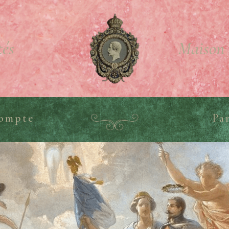
tés
Maison 
ompte
Pa