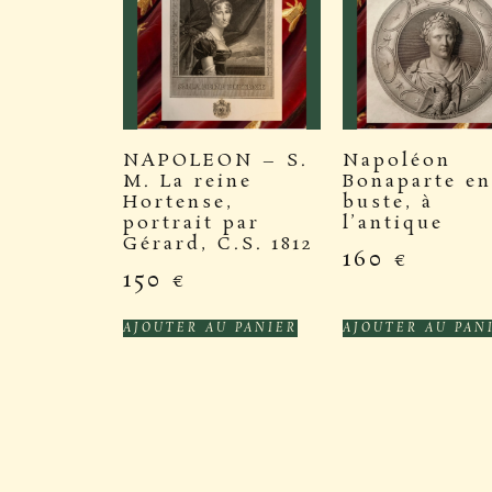
NAPOLEON – S.
Napoléon
M. La reine
Bonaparte en
Hortense,
buste, à
portrait par
l’antique
Gérard, C.S. 1812
160
€
150
€
AJOUTER AU PANIER
AJOUTER AU PAN