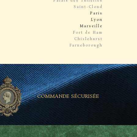
Palais des Tuileries
Saint-Cloud
Paris
Lyon
Marseille
Fort de Ham
Chislehurst
Farneborough
COMMANDE SÉCURISÉE