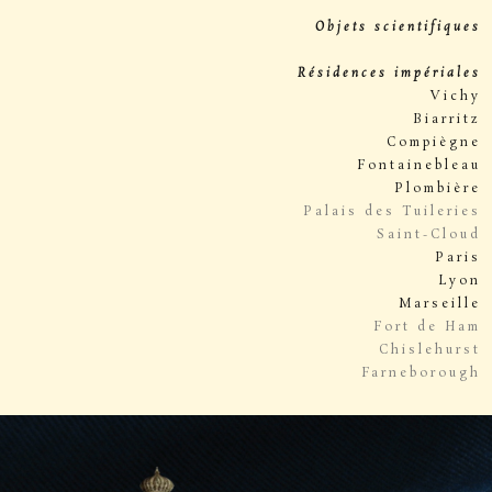
Objets scientifiques
Résidences impériales
Vichy
Biarritz
Compiègne
Fontainebleau
Plombière
Palais des Tuileries
Saint-Cloud
Paris
Lyon
Marseille
Fort de Ham
Chislehurst
Farneborough