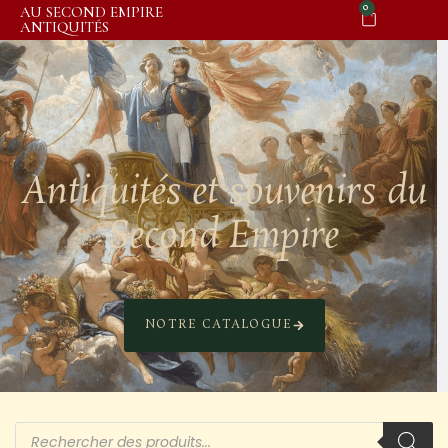
0
AU SECOND EMPIRE
ANTIQUITÉS
Antiquités et souvenirs du
Second Empire
NOTRE CATALOGUE