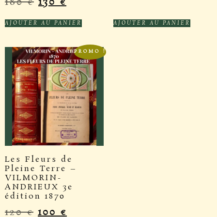
180
€
130
€
AJOUTER AU PANIER
AJOUTER AU PANIER
PROMO !
Les Fleurs de
Pleine Terre –
VILMORIN-
ANDRIEUX 3e
édition 1870
120
€
100
€