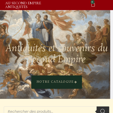
0
AU SECOND EMPIRE
ANTIQUITÉS
Antiquités et souvenirs du
Second Empire
NOTRE CATALOGUE