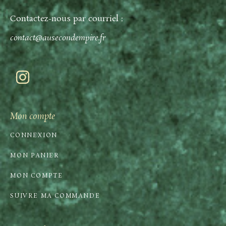
Contactez-nous par courriel :
contact@ausecondempire.fr
Mon compte
CONNEXION
MON PANIER
MON COMPTE
SUIVRE MA COMMANDE