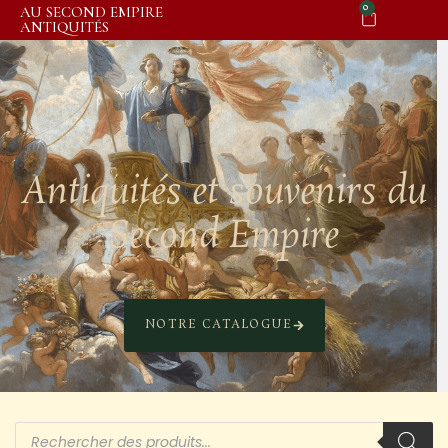
0
AU SECOND EMPIRE
ANTIQUITÉS
Antiquités et souvenirs du
Second Empire
NOTRE CATALOGUE