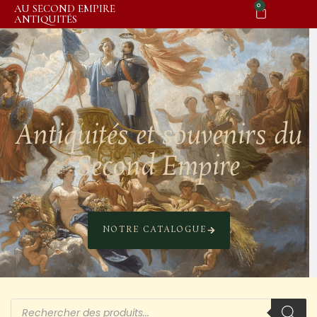
0
AU SECOND EMPIRE
ANTIQUITÉS
Antiquités et souvenirs du
Second Empire
NOTRE CATALOGUE