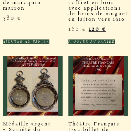
de maroquin
coffret en bois
marron
avec applications
de brins de muguet
380
€
en laiton vers 1910
160
€
120
€
AJOUTER AU PANIER
AJOUTER AU PANIER
Médaille argent
Théâtre Français
« Société du
1792 billet de