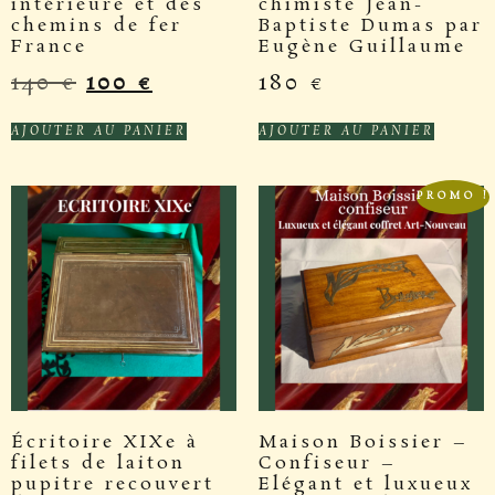
intérieure et des
chimiste Jean-
chemins de fer
Baptiste Dumas par
France
Eugène Guillaume
140
€
100
€
180
€
AJOUTER AU PANIER
AJOUTER AU PANIER
PROMO !
Écritoire XIXe à
Maison Boissier –
filets de laiton
Confiseur –
pupitre recouvert
Elégant et luxueux