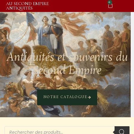
0
AU SECOND EMPIRE
ANTIQUITÉS
Antiquités et souvenirs du
Second Empire
NOTRE CATALOGUE