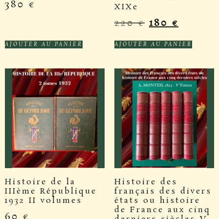
380
€
XIXe
220
€
180
€
AJOUTER AU PANIER
AJOUTER AU PANIER
Histoire de la
Histoire des
IIIème République
français des divers
1932 II volumes
états ou histoire
de France aux cinq
60
€