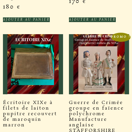
170
€
180
€
AJOUTER AU PANIER
AJOUTER AU PANIER
PROMO !
Écritoire XIXe à
Guerre de Crimée
filets de laiton
groupe en faïence
pupitre recouvert
polychrome
de maroquin
Manufacture
marron
anglaise
STAFFORSHIRE