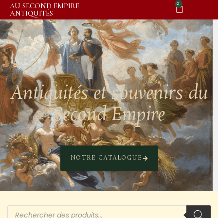
0
AU SECOND EMPIRE
ANTIQUITÉS
Antiquités et souvenirs du
Second Empire
NOTRE CATALOGUE