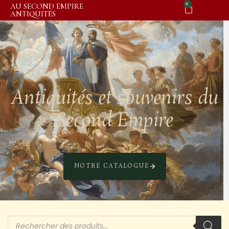
0
AU SECOND EMPIRE
ANTIQUITÉS
Antiquités et souvenirs du
Second Empire
NOTRE CATALOGUE