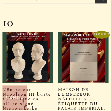
10
PROMO !
L’Empereur
MAISON DE
Napoléon III buste
L’EMPEREUR
VENDU
à l’Antique en
NAPOLEON III
plâtre signé
ÉTIQUETTE DU
Nieuwerkerke
PALAIS IMPÉRIAL.