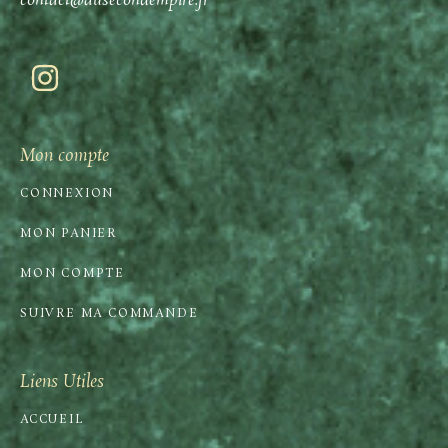
contact@ausecondempire.fr
Mon compte
CONNEXION
MON PANIER
MON COMPTE
SUIVRE MA COMMANDE
Liens Utiles
ACCUEIL